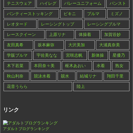
テニスウェア
ハイレグ
バレーユニフォーム
パンスト
パンティーストッキング
ビキニ
ブルマ
ミズノ
レオタード
レーシングトップ
レーシングブルマ
レースクイーン
上原リナ
体操着
加賀谷妙
友田真希
坂本麻弥
大沢美加
大浦真奈美
学販ブルマ
宇佐美なな
宮咲志帆
新体操
星優乃
木下若菜
本田奈々美
枢木あおい
水着
熟女
秋山利奈
競泳水着
竸水
結城リナ
翔田千里
花音うらら
陸上
リンク
アダルトブログランキング