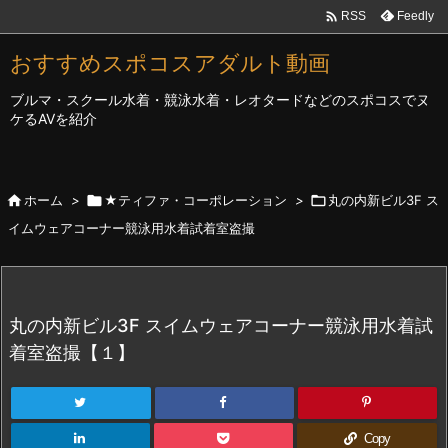

Feedly
RSS
おすすめスポコスアダルト動画
ブルマ・スクール水着・競泳水着・レオタードなどのスポコスでヌ
ケるAVを紹介

ホーム
>

★ティファ・コーポレーション
>

丸の内新ビル3F ス
イムウェアコーナー競泳用水着試着室盗撮
丸の内新ビル3F スイムウェアコーナー競泳用水着試
着室盗撮【１】
Copy