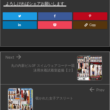
よろしければシェアお願いします
Copy

Next
丸の内新ビル3F スイムウェアコーナー競
泳用水着試着室盗撮【２】

Prev
覗かれた女子アスリート