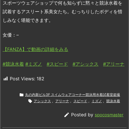
スポーツウェアショップで何も知らずに黙々と競泳水着を
試着するアスリート系美女たち。むっちりしたボディを惜
しみなく堪能できます。
女優：–
【FANZA】で動画の詳細をみる
#競泳水着
#ミズノ
#スピード
#アシックス
#アリーナ
Post Views:
182

丸の内新ビル3F スイムウェアコーナー競泳用水着試着室盗撮

アシックス
,
アリーナ
,
スピード
,
ミズノ
,
競泳水着

Posted by
spocosmaster