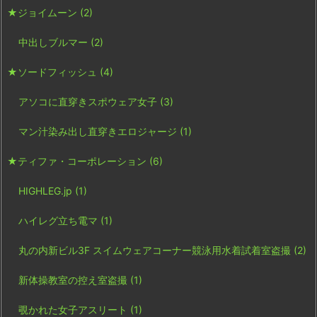
★ジョイムーン
(2)
中出しブルマー
(2)
★ソードフィッシュ
(4)
アソコに直穿きスポウェア女子
(3)
マン汁染み出し直穿きエロジャージ
(1)
★ティファ・コーポレーション
(6)
HIGHLEG.jp
(1)
ハイレグ立ち電マ
(1)
丸の内新ビル3F スイムウェアコーナー競泳用水着試着室盗撮
(2)
新体操教室の控え室盗撮
(1)
覗かれた女子アスリート
(1)